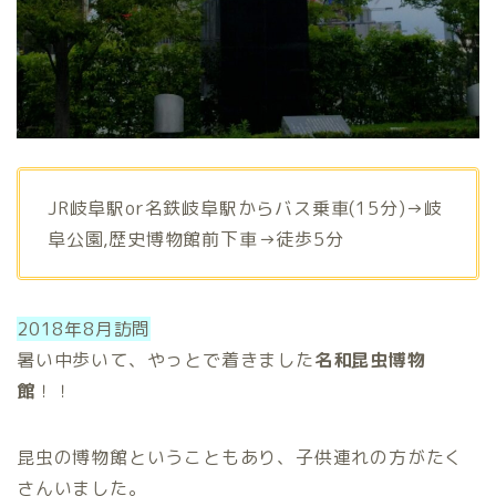
JR岐阜駅or名鉄岐阜駅からバス乗車(15分)→岐
阜公園,歴史博物館前下車→徒歩5分
2018年8月訪問
暑い中歩いて、やっとで着きました
名和昆虫博物
館
！！
昆虫の博物館ということもあり、子供連れの方がたく
さんいました。