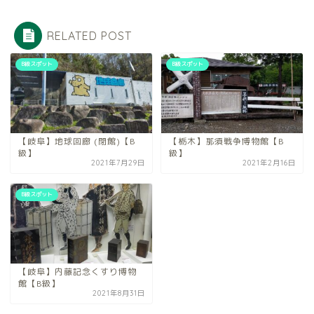
RELATED POST
B級スポット
B級スポット
【岐阜】地球回廊 (閉館)【B
【栃木】那須戦争博物館【B
級】
級】
2021年7月29日
2021年2月16日
B級スポット
【岐阜】内藤記念くすり博物
館【B級】
2021年8月31日