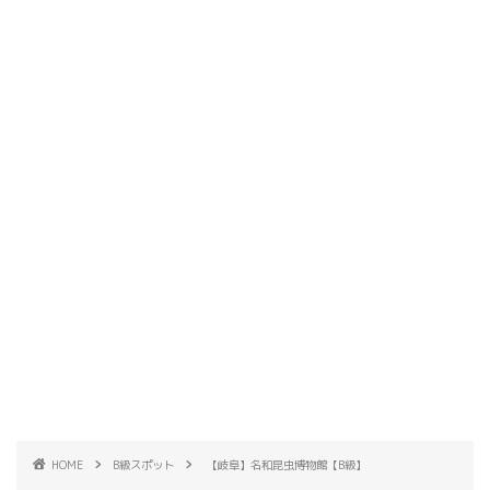
HOME
B級スポット
【岐阜】名和昆虫博物館【B級】