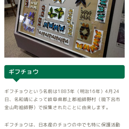
ギフチョウ
ギフチョウという名前は1883年（明治16年）4月24
日、名和靖によって岐阜県郡上郡祖師野村（現下呂市
金山町祖師野）で採集されたことに由来します。
ギフチョウは、日本産のチョウの中でも特に保護活動