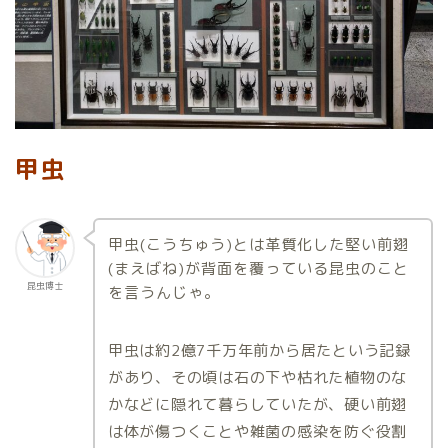
甲虫
甲虫(こうちゅう)とは革質化した堅い前翅
(まえばね)が背面を覆っている昆虫のこと
昆虫博士
を言うんじゃ。
甲虫は約2億7千万年前から居たという記録
があり、その頃は石の下や枯れた植物のな
かなどに隠れて暮らしていたが、硬い前翅
は体が傷つくことや雑菌の感染を防ぐ役割