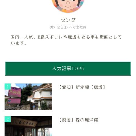
センダ
愛知県在住/27才会社員
国内一人旅、B級スポットや廃墟を巡る事を趣味として
います。
人気記事TOP5
1
【愛知】新箱根【廃墟】
2
【廃墟】森の廃洋館