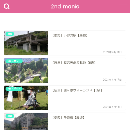
2nd mania
廃墟
【愛知】小野浦駅【廃墟】
2021年4月21日
B級スポット
【岐阜】養老天命反転地【B級】
2021年4月17日
B級スポット
【岐阜】関ヶ原ウォーランド【B級】
2021年4月14日
廃墟
【愛知】千歳樓【廃墟】