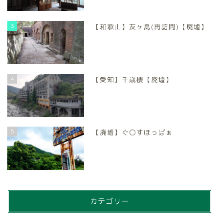
3
【和歌山】友ヶ島(再訪問)【廃墟】
4
【愛知】千歳樓【廃墟】
5
【廃墟】ぐ〇すほっぱぁ
カテゴリー