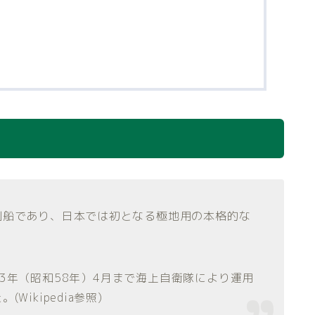
測船であり、日本では初となる極地用の本格的な
983年（昭和58年）4月まで海上自衛隊により運用
ikipedia参照)