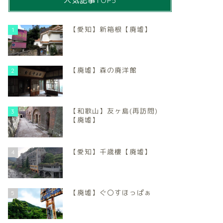
人気記事TOP5
【愛知】新箱根【廃墟】
1
【廃墟】森の廃洋館
2
【和歌山】友ヶ島(再訪問)
3
【廃墟】
【愛知】千歳樓【廃墟】
4
【廃墟】ぐ〇すほっぱぁ
5