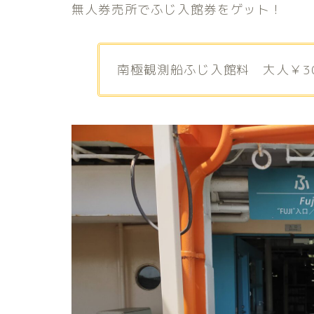
無人券売所でふじ入館券をゲット！
南極観測船ふじ入館料 大人￥30